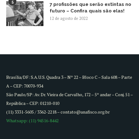
5
7 profissões que serão extintas no
futuro – Confira quais são elas!
12 de agosto de 2022
Brasília/DF: S.A.U.S. Quadra 3 – Nº 22 – Bloco C – Sala 608 – Parte
A – CEP: 70070-934
São Paulo/SP: Av. Dr. Vieira de Carvalho, 172 – 5º andar – Conj. 51 –
República – CEP: 01210-010
(11) 3331-5605 / 3362-2218 – contato@anafisco.org.br
Whatsapp: (11) 94516-8442