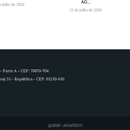
AO...
e julho de 2026
21 de julho de 2026
8 – Parte A – CEP: 70070-934
Conj. 51 – República – CEP: 01210-010
@2020 - ANAFISCO