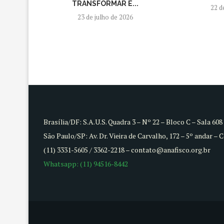
TRANSFORMAR É...
22 d
23 de julho de 2026
Brasília/DF: S.A.U.S. Quadra 3 – Nº 22 – Bloco C – Sala 60
São Paulo/SP: Av. Dr. Vieira de Carvalho, 172 – 5º andar – 
(11) 3331-5605 / 3362-2218 – contato@anafisco.org.br
Whatsapp: (11) 94516-8442