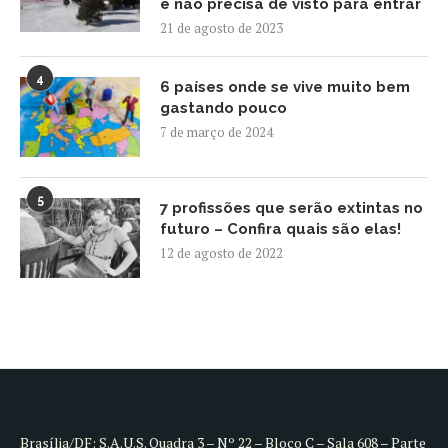
e não precisa de visto para entrar
21 de agosto de 2023
4
6 países onde se vive muito bem
gastando pouco
7 de março de 2024
5
7 profissões que serão extintas no
futuro – Confira quais são elas!
12 de agosto de 2022
Brasília/DF: S.A.U.S. Quadra 3 – Nº 22 – Bloco C – Sala 608 – Parte