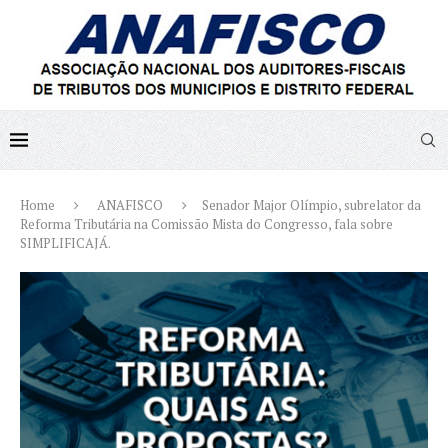
Home
ANAFISCO
Senador Major Olímpio, subrelator da
Reforma Tributária na Comissão Mista do Congresso, fala sobre
SIMPLIFICAJÁ.