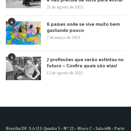
e não precisa de visto para entrar
21 de agosto de 2023
4
6 países onde se vive muito bem
gastando pouco
7 de março de 2024
5
7 profissões que serão extintas no
futuro – Confira quais são elas!
12 de agosto de 2022
Brasília/DF: S.A.U.S. Quadra 3 – Nº 22 – Bloco C – Sala 608 – Parte