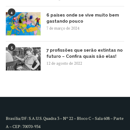
4
6 países onde se vive muito bem
gastando pouco
7 de março de 2024
5
7 profissões que serão extintas no
futuro – Confira quais são elas!
12 de agosto de 2022
Brasília/DF: S.A.U.S. Quadra 3 – Nº 22 – Bloco C – Sala 608 – Parte
A – CEP: 70070-934