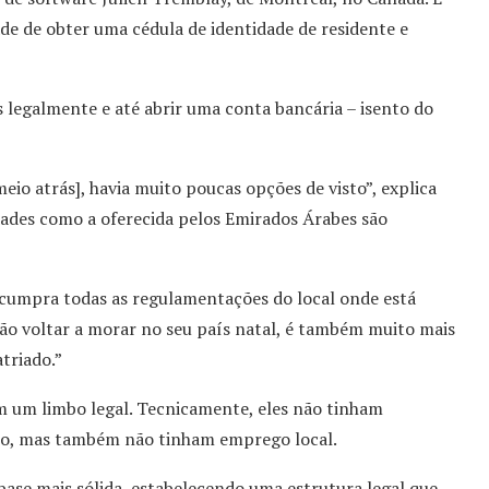
e de obter uma cédula de identidade de residente e
legalmente e até abrir uma conta bancária – isento do
io atrás], havia muito poucas opções de visto”, explica
dades como a oferecida pelos Emirados Árabes são
ê cumpra todas as regulamentações do local onde está
não voltar a morar no seu país natal, é também muito mais
triado.”
em um limbo legal. Tecnicamente, eles não tinham
iro, mas também não tinham emprego local.
base mais sólida, estabelecendo uma estrutura legal que