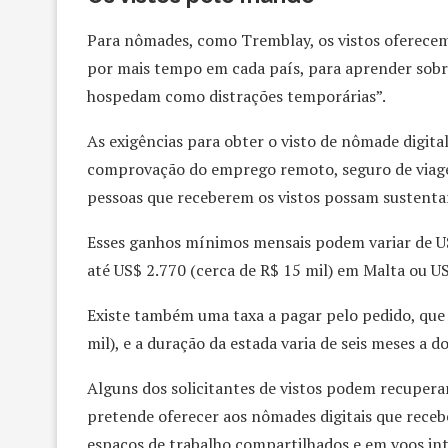
Para nômades, como Tremblay, os vistos oferece
por mais tempo em cada país, para aprender sobre 
hospedam como distrações temporárias”.
As exigências para obter o visto de nômade digita
comprovação do emprego remoto, seguro de viage
pessoas que receberem os vistos possam sustentar
Esses ganhos mínimos mensais podem variar de US
até US$ 2.770 (cerca de R$ 15 mil) em Malta ou US$
Existe também uma taxa a pagar pelo pedido, que 
mil), e a duração da estada varia de seis meses a 
Alguns dos solicitantes de vistos podem recupera
pretende oferecer aos nômades digitais que receb
espaços de trabalho compartilhados e em voos in