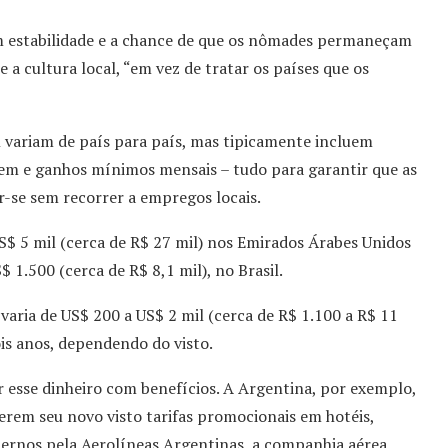
m estabilidade e a chance de que os nômades permaneçam
a cultura local, “em vez de tratar os países que os
l variam de país para país, mas tipicamente incluem
m e ganhos mínimos mensais – tudo para garantir que as
-se sem recorrer a empregos locais.
$ 5 mil (cerca de R$ 27 mil) nos Emirados Árabes Unidos
 1.500 (cerca de R$ 8,1 mil), no Brasil.
varia de US$ 200 a US$ 2 mil (cerca de R$ 1.100 a R$ 11
dois anos, dependendo do visto.
r esse dinheiro com benefícios. A Argentina, por exemplo,
erem seu novo visto tarifas promocionais em hotéis,
ternos pela Aerolíneas Argentinas, a companhia aérea