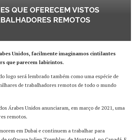
ÍSES QUE OFERECEM VISTOS
TRABALHADORES REMOTOS
bes Unidos, facilmente imaginamos cintilantes
ers que parecem labirintos.
rado logo será lembrado também como uma espécie de
 milhares de trabalhadores remotos de todo o mundo
irados Árabes Unidos anunciaram, em março de 2021, uma
res remotos.
s morem em Dubai e continuem a trabalhar para
de software Julien Tremblay, de Montreal, no Canadá. E