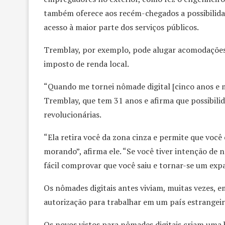
também oferece aos recém-chegados a possibilidad
acesso à maior parte dos serviços públicos.
Tremblay, por exemplo, pode alugar acomodações 
imposto de renda local.
“Quando me tornei nômade digital [cinco anos e me
Tremblay, que tem 31 anos e afirma que possibili
revolucionárias.
“Ela retira você da zona cinza e permite que voc
morando”, afirma ele. “Se você tiver intenção de 
fácil comprovar que você saiu e tornar-se um expa
Os nômades digitais antes viviam, muitas vezes, 
autorização para trabalhar em um país estrange
Os novos vistos para nômades digitais criam uma 