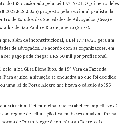
nto do ISS ocasionado pela Lei 17.719/21. O primeiro deles
8.2022.8.26.0053) proposto pela seccional paulista da
ntro de Estudos das Sociedades de Advogados (Cesa) e
tados de São Paulo e Rio de Janeiro (Sinsa).
m que, além de inconstitucional, a Lei 17.719/21 gera um
edades de advogados. De acordo com as organizações, em
 ser pago pode chegar a R$ 60 mil por profissional.
 pela juíza Gilsa Elena Rios, da 15ª Vara da Fazenda
. Para a juíza, a situação se enquadra no que foi decidido
u uma lei de Porto Alegre que fixava o cálculo do ISS
nconstitucional lei municipal que estabelece impeditivos à
os ao regime de tributação fixa em bases anuais na forma
 a norma de Porto Alegre é contrária ao Decreto-Lei