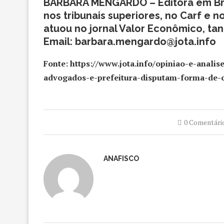
BÁRBARA MENGARDO
– Editora em Br
nos tribunais superiores, no Carf e n
atuou no jornal Valor Econômico, tan
Email: barbara.mengardo@jota.info
Fonte: https://www.jota.info/opiniao-e-anal
advogados-e-prefeitura-disputam-forma-de-c
0 Comentári
ANAFISCO