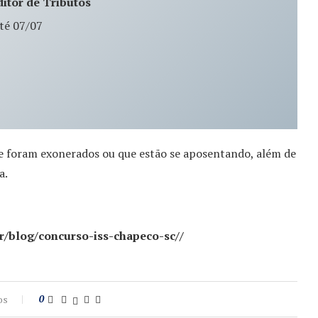
itor de Tributos
até 07/07
ue foram exonerados ou que estão se aposentando, além de
a.
r/blog/concurso-iss-chapeco-sc//
os
0