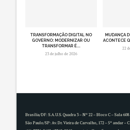
TRANSFORMAÇÃO DIGITAL NO
MUDANÇA D
GOVERNO: MODERNIZAR OU
ACONTECE QU
TRANSFORMAR É...
22 d
23 de julho de 2026
Brasília/DF: S.A.U.S. Quadra 3 – Nº 22 – Bloco C – Sala 60
São Paulo/SP: Av. Dr. Vieira de Carvalho, 172 – 5º andar – 