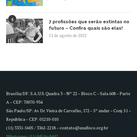
5
7 profissões que serão extintas no
futuro – Confira quais são elas!
12 de agosto de 2022
Brasília/DF: S.A.U.S. Quadra 3 – Nº 22 – Bloco C – Sala 608 – Parte
A – CEP: 70070-934
São Paulo/SP: Av. Dr. Vieira de Carvalho, 172 – 5º andar – Conj. 51 –
República – CEP: 01210-010
(11) 3331-5605 / 3362-2218 – contato@anafisco.org.br
Whatsapp: (11) 94516-8442