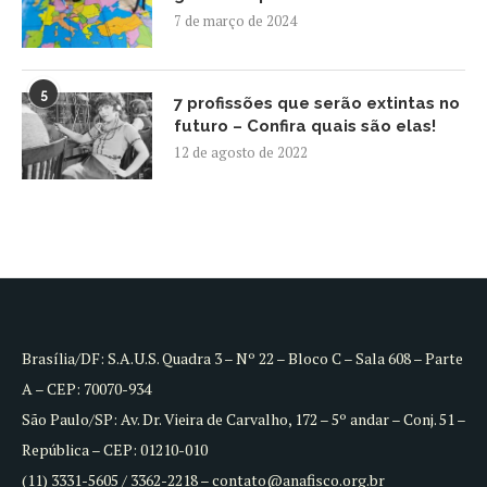
7 de março de 2024
5
7 profissões que serão extintas no
futuro – Confira quais são elas!
12 de agosto de 2022
Brasília/DF: S.A.U.S. Quadra 3 – Nº 22 – Bloco C – Sala 608 – Parte
A – CEP: 70070-934
São Paulo/SP: Av. Dr. Vieira de Carvalho, 172 – 5º andar – Conj. 51 –
República – CEP: 01210-010
(11) 3331-5605 / 3362-2218 – contato@anafisco.org.br