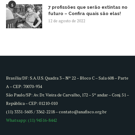
5
7 profissões que serão extintas no
futuro – Confira quais são elas!
12 de agosto de 2022
Brasília/DF: S.A.U.S. Quadra 3 – Nº 22 – Bloco C – Sala 608 – Parte
A – CEP: 70070-934
São Paulo/SP: Av. Dr. Vieira de Carvalho, 172 – 5º andar – Conj. 51 –
República – CEP: 01210-010
(11) 3331-5605 / 3362-2218 – contato@anafisco.org.br
Whatsapp: (11) 94516-8442