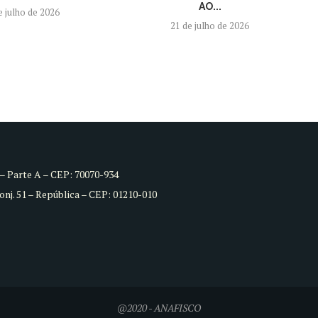
AO...
e julho de 2026
21 de julho de 2026
8 – Parte A – CEP: 70070-934
Conj. 51 – República – CEP: 01210-010
@2020 - ANAFISCO