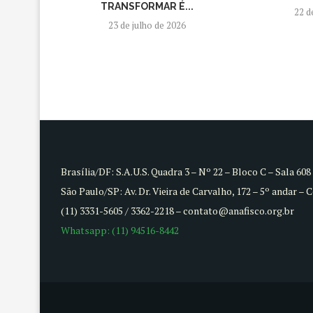
TRANSFORMAR É...
22 d
23 de julho de 2026
Brasília/DF: S.A.U.S. Quadra 3 – Nº 22 – Bloco C – Sala 60
São Paulo/SP: Av. Dr. Vieira de Carvalho, 172 – 5º andar – 
(11) 3331-5605 / 3362-2218 – contato@anafisco.org.br
Whatsapp: (11) 94516-8442