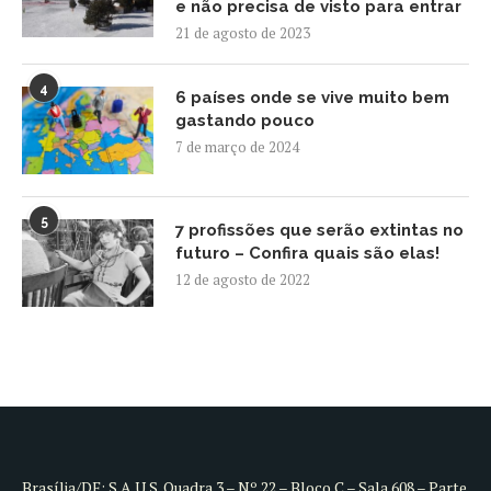
e não precisa de visto para entrar
21 de agosto de 2023
4
6 países onde se vive muito bem
gastando pouco
7 de março de 2024
5
7 profissões que serão extintas no
futuro – Confira quais são elas!
12 de agosto de 2022
Brasília/DF: S.A.U.S. Quadra 3 – Nº 22 – Bloco C – Sala 608 – Parte