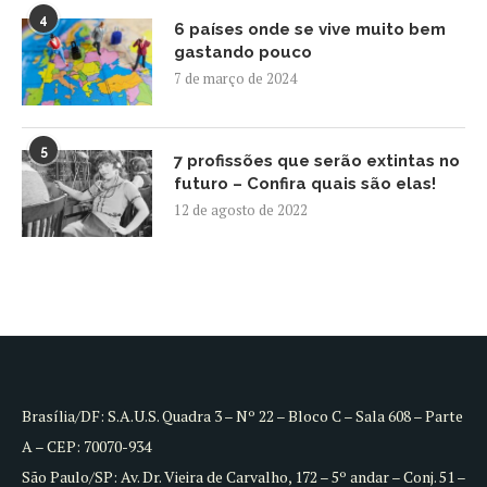
4
6 países onde se vive muito bem
gastando pouco
7 de março de 2024
5
7 profissões que serão extintas no
futuro – Confira quais são elas!
12 de agosto de 2022
Brasília/DF: S.A.U.S. Quadra 3 – Nº 22 – Bloco C – Sala 608 – Parte
A – CEP: 70070-934
São Paulo/SP: Av. Dr. Vieira de Carvalho, 172 – 5º andar – Conj. 51 –