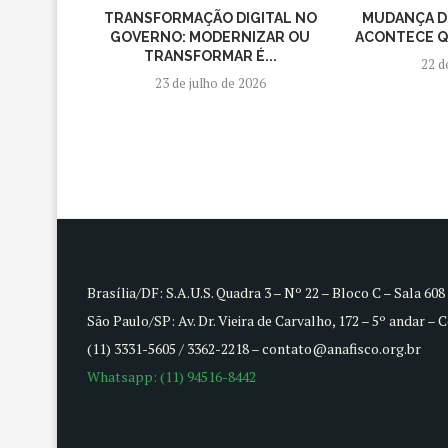
TRANSFORMAÇÃO DIGITAL NO
MUDANÇA D
GOVERNO: MODERNIZAR OU
ACONTECE QU
TRANSFORMAR É...
22 d
23 de julho de 2026
Brasília/DF: S.A.U.S. Quadra 3 – Nº 22 – Bloco C – Sala 60
São Paulo/SP: Av. Dr. Vieira de Carvalho, 172 – 5º andar – 
(11) 3331-5605 / 3362-2218 – contato@anafisco.org.br
Whatsapp: (11) 94516-8442