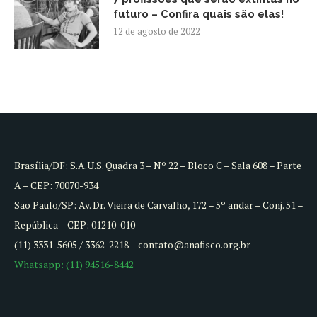
futuro – Confira quais são elas!
12 de agosto de 2022
Brasília/DF: S.A.U.S. Quadra 3 – Nº 22 – Bloco C – Sala 608 – Parte
A – CEP: 70070-934
São Paulo/SP: Av. Dr. Vieira de Carvalho, 172 – 5º andar – Conj. 51 –
República – CEP: 01210-010
(11) 3331-5605 / 3362-2218 – contato@anafisco.org.br
Whatsapp: (11) 94516-8442