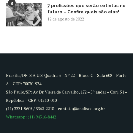
5
7 profissões que serão extintas no
futuro – Confira quais são elas!
12 de agosto de 2022
Brasília/DF: S.A.U.S. Quadra 3 – Nº 22 – Bloco C – Sala 608 – Parte
A – CEP: 70070-934
São Paulo/SP: Av. Dr. Vieira de Carvalho, 172 – 5º andar – Conj. 51 –
República – CEP: 01210-010
(11) 3331-5605 / 3362-2218 – contato@anafisco.org.br
Whatsapp: (11) 94516-8442