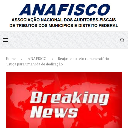
Home
ANAFISCO
Reajuste do teto remuneratório –
justiça para uma vida de dedicação