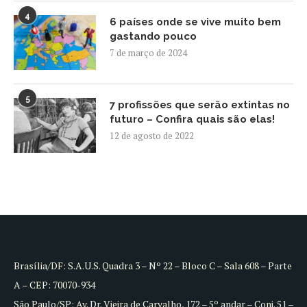
4
6 países onde se vive muito bem
gastando pouco
7 de março de 2024
5
7 profissões que serão extintas no
futuro – Confira quais são elas!
12 de agosto de 2022
Brasília/DF: S.A.U.S. Quadra 3 – Nº 22 – Bloco C – Sala 608 – Parte
A – CEP: 70070-934
São Paulo/SP: Av. Dr. Vieira de Carvalho, 172 – 5º andar – Conj. 51 –