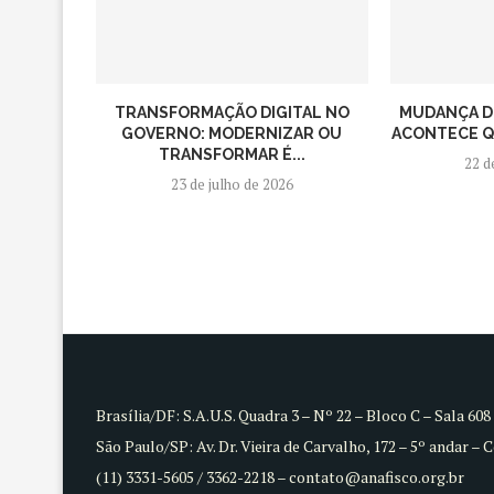
TRANSFORMAÇÃO DIGITAL NO
MUDANÇA D
GOVERNO: MODERNIZAR OU
ACONTECE QU
TRANSFORMAR É...
22 d
23 de julho de 2026
Brasília/DF: S.A.U.S. Quadra 3 – Nº 22 – Bloco C – Sala 60
São Paulo/SP: Av. Dr. Vieira de Carvalho, 172 – 5º andar – 
(11) 3331-5605 / 3362-2218 – contato@anafisco.org.br