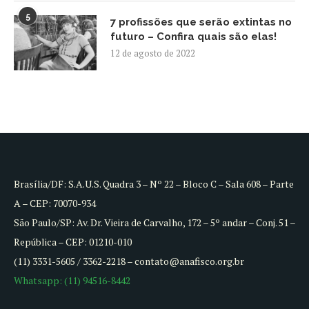
5
7 profissões que serão extintas no
futuro – Confira quais são elas!
12 de agosto de 2022
Brasília/DF: S.A.U.S. Quadra 3 – Nº 22 – Bloco C – Sala 608 – Parte
A – CEP: 70070-934
São Paulo/SP: Av. Dr. Vieira de Carvalho, 172 – 5º andar – Conj. 51 –
República – CEP: 01210-010
(11) 3331-5605 / 3362-2218 – contato@anafisco.org.br
Whatsapp: (11) 94516-8442