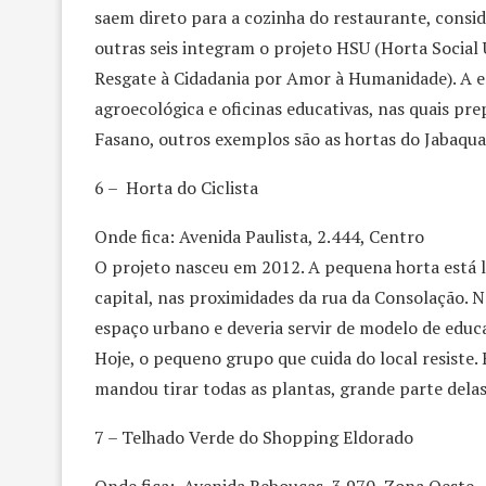
saem direto para a cozinha do restaurante, consi
outras seis integram o projeto HSU (Horta Social
Resgate à Cidadania por Amor à Humanidade). A e
agroecológica e oficinas educativas, nas quais p
Fasano, outros exemplos são as hortas do Jabaqua
6 – Horta do Ciclista
Onde fica: Avenida Paulista, 2.444, Centro
O projeto nasceu em 2012. A pequena horta está l
capital, nas proximidades da rua da Consolação. 
espaço urbano e deveria servir de modelo de educ
Hoje, o pequeno grupo que cuida do local resiste.
mandou tirar todas as plantas, grande parte dela
7 – Telhado Verde do Shopping Eldorado
Onde fica: Avenida Rebouças, 3.970, Zona Oeste