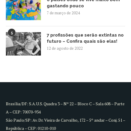
gastando pouco
7 de março de 2024
5
7 profissões que serão extintas no
futuro – Confira quais são elas!
12 de agosto de 2022
Brasília/DF: S.A.U.S. Quadra 3 – Nº 22 – Bloco C – Sala 608 – Parte
A – CEP: 70070-934
São Paulo/SP: Av. Dr. Vieira de Carvalho, 172 – 5º andar – Conj. 51 –
República – CEP: 01210-010