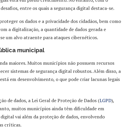
ogias está em pleno crescimento. No entanto, com o
esafios, entre os quais a segurança digital destaca-se.
 proteger os dados e a privacidade dos cidadãos, bem como
com a digitalização, a quantidade de dados gerada e
e um alvo atraente para ataques cibernéticos.
ública municipal
 ainda maiores. Muitos municípios não possuem recursos
ecer sistemas de segurança digital robustos. Além disso, a
a está em desenvolvimento, o que pode criar lacunas legais
ção de dados, a Lei Geral de Proteção de Dados (
LGPD
),
tanto, muitos municípios ainda têm dificuldade em
digital vai além da proteção de dados, envolvendo
s críticas.