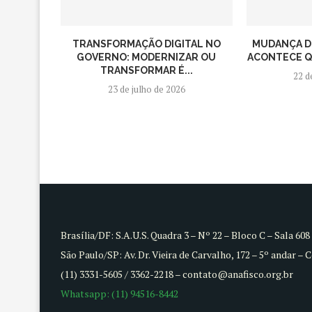
TRANSFORMAÇÃO DIGITAL NO
MUDANÇA D
GOVERNO: MODERNIZAR OU
ACONTECE QU
TRANSFORMAR É...
22 d
23 de julho de 2026
Brasília/DF: S.A.U.S. Quadra 3 – Nº 22 – Bloco C – Sala 60
São Paulo/SP: Av. Dr. Vieira de Carvalho, 172 – 5º andar – 
(11) 3331-5605 / 3362-2218 – contato@anafisco.org.br
Whatsapp: (11) 94516-8442