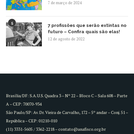
7 de março de 2024
5
7 profissões que serão extintas no
futuro – Confira quais são elas!
12 de agosto de 2022
Brasília/DF: S.A.U.S. Quadra 3 – Nº 22 – Bloco C – Sala 608 – Parte
A – CEP: 70070-934
São Paulo/SP: Av. Dr. Vieira de Carvalho, 172 – 5º andar – Conj. 51 –
República – CEP: 01210-010
(11) 3331-5605 / 3362-2218 – contato@anafisco.org.br