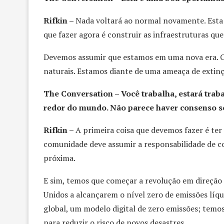
Rifkin –
Nada voltará ao normal novamente. Esta
que fazer agora é construir as infraestruturas qu
Devemos assumir que estamos em uma nova era. Ca
naturais. Estamos diante de uma ameaça de extinç
The Conversation – Você trabalha, estará trab
redor do mundo. Não parece haver consenso so
Rifkin –
A primeira coisa que devemos fazer é te
comunidade deve assumir a responsabilidade de c
próxima.
E sim, temos que começar a revolução em direção
Unidos a alcançarem o nível zero de emissões líqu
global, um modelo digital de zero emissões; temo
para reduzir o risco de novos desastres.