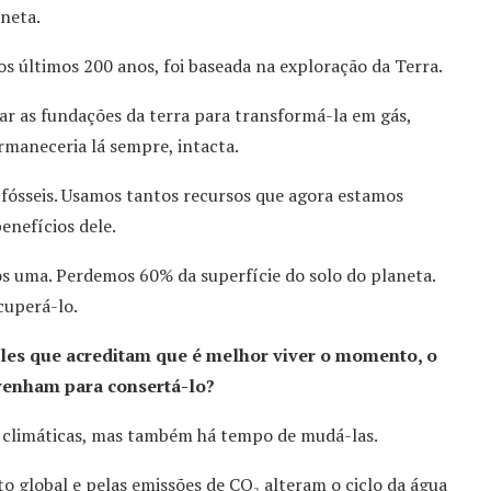
neta.
Nos últimos 200 anos, foi baseada na exploração da Terra.
r as fundações da terra para transformá-la em gás,
rmaneceria lá sempre, intacta.
 fósseis. Usamos tantos recursos que agora estamos
enefícios dele.
 uma. Perdemos 60% da superfície do solo do planeta.
cuperá-lo.
eles que acreditam que é melhor viver o momento, o
 venham para consertá-lo?
 climáticas, mas também há tempo de mudá-las.
 global e pelas emissões de CO₂ alteram o ciclo da água