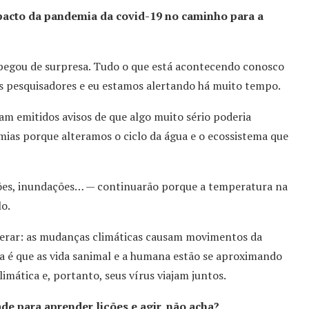
pacto da pandemia da covid-19 no caminho para a
pegou de surpresa. Tudo o que está acontecendo conosco
os pesquisadores e eu estamos alertando há muito tempo.
m emitidos avisos de que algo muito sério poderia
ias porque alteramos o ciclo da água e o ecossistema que
cões, inundações… — continuarão porque a temperatura na
o.
derar: as mudanças climáticas causam movimentos da
a é que as vida sanimal e a humana estão se aproximando
mática e, portanto, seus vírus viajam juntos.
e para aprender lições e agir, não acha?