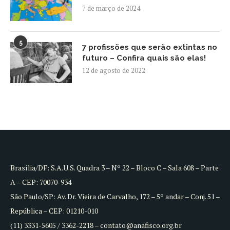
7 de março de 2024
5
7 profissões que serão extintas no
futuro – Confira quais são elas!
12 de agosto de 2022
Brasília/DF: S.A.U.S. Quadra 3 – Nº 22 – Bloco C – Sala 608 – Parte
A – CEP: 70070-934
São Paulo/SP: Av. Dr. Vieira de Carvalho, 172 – 5º andar – Conj. 51 –
República – CEP: 01210-010
(11) 3331-5605 / 3362-2218 – contato@anafisco.org.br