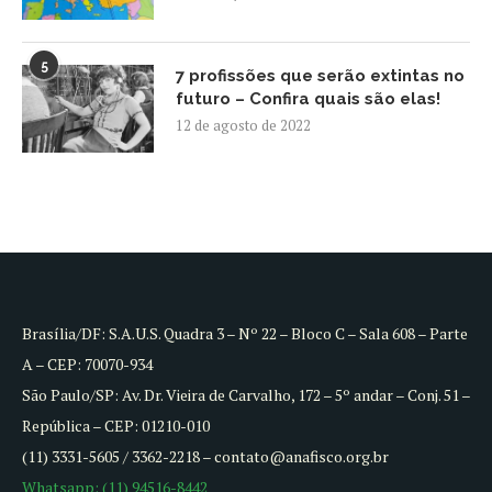
5
7 profissões que serão extintas no
futuro – Confira quais são elas!
12 de agosto de 2022
Brasília/DF: S.A.U.S. Quadra 3 – Nº 22 – Bloco C – Sala 608 – Parte
A – CEP: 70070-934
São Paulo/SP: Av. Dr. Vieira de Carvalho, 172 – 5º andar – Conj. 51 –
República – CEP: 01210-010
(11) 3331-5605 / 3362-2218 – contato@anafisco.org.br
Whatsapp: (11) 94516-8442