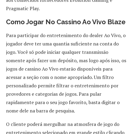
aos conhecidos fornecedores Evolution Gaming e
Pragmatic Play.
Como Jogar No Cassino Ao Vivo Blaze
Para participar do entretenimento do dealer Ao Vivo, o
jogador deve ter uma quantia suficiente na conta do
jogo. Você só pode iniciar qualquer transmissão
somente após fazer um depósito, mas logo após isso, os
jogos de cassino Ao Vivo estarão disponíveis para
acessar a seção com o nome apropriado. Um filtro
personalizado permite filtrar o entretenimento por
provedores e categorias de jogos. Para pular
rapidamente para o seu jogo favorito, basta digitar o
nome dele na barra de pesquisa.
O cliente poderá mergulhar na atmosfera de jogo do
entretenimento selecionado em grande estilo clicando