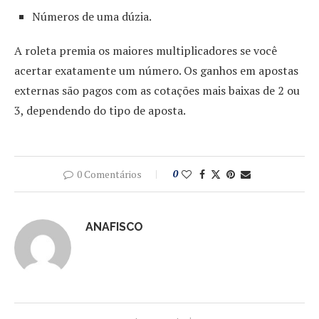
Números de uma dúzia.
A roleta premia os maiores multiplicadores se você
acertar exatamente um número. Os ganhos em apostas
externas são pagos com as cotações mais baixas de 2 ou
3, dependendo do tipo de aposta.
0 Comentários
0
ANAFISCO