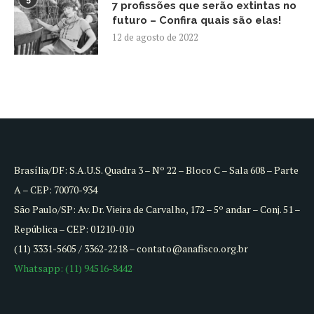
7 profissões que serão extintas no
futuro – Confira quais são elas!
12 de agosto de 2022
Brasília/DF: S.A.U.S. Quadra 3 – Nº 22 – Bloco C – Sala 608 – Parte
A – CEP: 70070-934
São Paulo/SP: Av. Dr. Vieira de Carvalho, 172 – 5º andar – Conj. 51 –
República – CEP: 01210-010
(11) 3331-5605 / 3362-2218 – contato@anafisco.org.br
Whatsapp: (11) 94516-8442