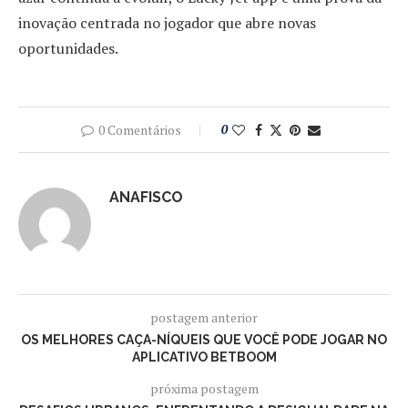
inovação centrada no jogador que abre novas
oportunidades.
0 Comentários
0
ANAFISCO
postagem anterior
OS MELHORES CAÇA-NÍQUEIS QUE VOCÊ PODE JOGAR NO
APLICATIVO BETBOOM
próxima postagem