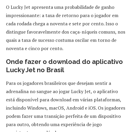
O Lucky Jet apresenta uma probabilidade de ganho
impressionante: a taxa de retorno para o jogador em
cada rodada chega a noventa e sete por cento. Isso o
distingue favoravelmente dos caça-níqueis comuns, nos
quais a taxa de sucesso costuma oscilar em torno de
noventa e cinco por cento.
Onde fazer o download do aplicativo
Lucky Jet no Brasil
Para os jogadores brasileiros que desejam sentir a
adrenalina no sangue ao jogar Lucky Jet, o aplicativo
está disponível para download em várias plataformas,
incluindo Windows, macOS, Android e iOS. Os jogadores
podem fazer uma transição perfeita de um dispositivo
para outro, obtendo uma experiência de jogo