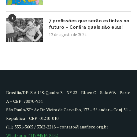
5
7 profissões que serão extintas no
futuro – Confira quais são elas!
12 de agosto de 2022
Brasília/DF: S.A.U.S. Quadra 3 – Nº 22 – Bloco C – Sala 608 – Parte
A – CEP: 70070-934
São Paulo/SP: Av. Dr. Vieira de Carvalho, 172 – 5º andar – Conj. 51 –
República – CEP: 01210-010
(11) 3331-5605 / 3362-2218 – contato@anafisco.org.br
Whatsapp: (11) 94516-8442