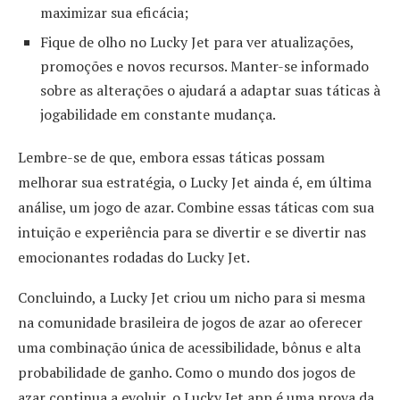
maximizar sua eficácia;
Fique de olho no Lucky Jet para ver atualizações,
promoções e novos recursos. Manter-se informado
sobre as alterações o ajudará a adaptar suas táticas à
jogabilidade em constante mudança.
Lembre-se de que, embora essas táticas possam
melhorar sua estratégia, o Lucky Jet ainda é, em última
análise, um jogo de azar. Combine essas táticas com sua
intuição e experiência para se divertir e se divertir nas
emocionantes rodadas do Lucky Jet.
Concluindo, a Lucky Jet criou um nicho para si mesma
na comunidade brasileira de jogos de azar ao oferecer
uma combinação única de acessibilidade, bônus e alta
probabilidade de ganho. Como o mundo dos jogos de
azar continua a evoluir, o Lucky Jet app é uma prova da