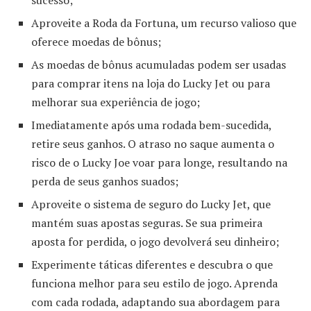
sucesso;
Aproveite a Roda da Fortuna, um recurso valioso que
oferece moedas de bônus;
As moedas de bônus acumuladas podem ser usadas
para comprar itens na loja do Lucky Jet ou para
melhorar sua experiência de jogo;
Imediatamente após uma rodada bem-sucedida,
retire seus ganhos. O atraso no saque aumenta o
risco de o Lucky Joe voar para longe, resultando na
perda de seus ganhos suados;
Aproveite o sistema de seguro do Lucky Jet, que
mantém suas apostas seguras. Se sua primeira
aposta for perdida, o jogo devolverá seu dinheiro;
Experimente táticas diferentes e descubra o que
funciona melhor para seu estilo de jogo. Aprenda
com cada rodada, adaptando sua abordagem para