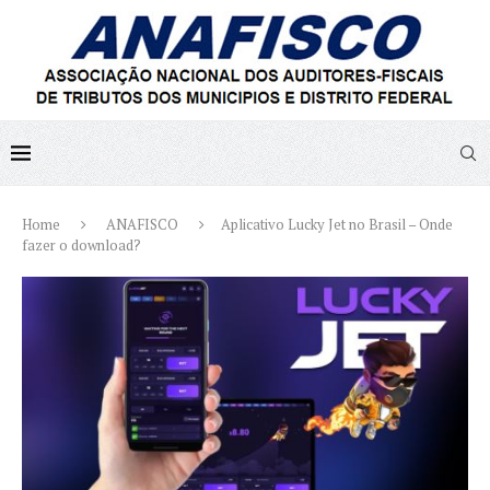
Home
ANAFISCO
Aplicativo Lucky Jet no Brasil – Onde
fazer o download?