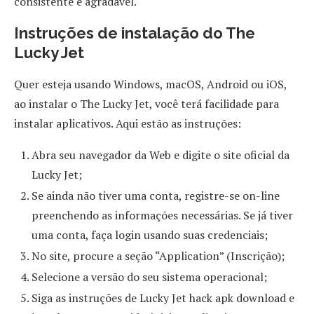
consistente e agradável.
Instruções de instalação do The
Lucky Jet
Quer esteja usando Windows, macOS, Android ou iOS,
ao instalar o The Lucky Jet, você terá facilidade para
instalar aplicativos. Aqui estão as instruções:
Abra seu navegador da Web e digite o site oficial da
Lucky Jet;
Se ainda não tiver uma conta, registre-se on-line
preenchendo as informações necessárias. Se já tiver
uma conta, faça login usando suas credenciais;
No site, procure a seção “Application” (Inscrição);
Selecione a versão do seu sistema operacional;
Siga as instruções de Lucky Jet hack apk download e