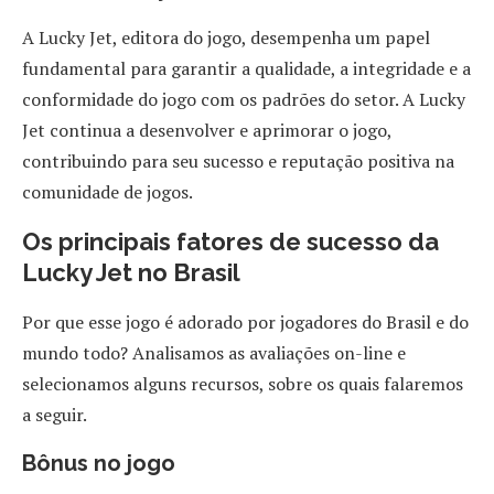
A Lucky Jet, editora do jogo, desempenha um papel
fundamental para garantir a qualidade, a integridade e a
conformidade do jogo com os padrões do setor. A Lucky
Jet continua a desenvolver e aprimorar o jogo,
contribuindo para seu sucesso e reputação positiva na
comunidade de jogos.
Os principais fatores de sucesso da
Lucky Jet no Brasil
Por que esse jogo é adorado por jogadores do Brasil e do
mundo todo? Analisamos as avaliações on-line e
selecionamos alguns recursos, sobre os quais falaremos
a seguir.
Bônus no jogo