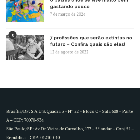
6 países onde se vive muito bem
gastando pouco
7 de março de 2024
5
7 profissões que serão extintas no
futuro – Confira quais são elas!
12 de agosto de 2022
Brasília/DF: S.A.U.S. Quadra 3 – Nº 22 – Bloco C – Sala 608 – Parte
A – CEP: 70070-934
São Paulo/SP: Av. Dr. Vieira de Carvalho, 172 – 5º andar – Conj. 51 –
República – CEP: 01210-010