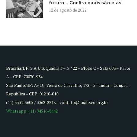
futuro – Confira quais são elas!
12 de agosto de 2022
Brasília/DF: S.A.U.S. Quadra 3 – Nº 22 – Bloco C – Sala 608 – Parte
A – CEP: 70070-934
São Paulo/SP: Av. Dr. Vieira de Carvalho, 172 – 5º andar – Conj. 51 –
República – CEP: 01210-010
(11) 3331-5605 / 3362-2218 – contato@anafisco.org.br
Whatsapp: (11) 94516-8442