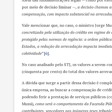
Além das fundamentações legais — como por exem
por meio de decisão liminar —,
a decisão chamou at
compensação, com impacto substancial na arrecadaç
Vale mencionar que, no caso, o ministro Jorge Mu
concretizada pela utilização do crédito em regime de
protegido pelas normas de regência: a ordem pública.
Estados, a redução da arrecadação impacta imediata
coletividade”
[6]
.
No caso analisado pelo STJ, os valores a serem
(cinquenta por cento) do total dos valores arrec
A dúvida que surge a partir dessa decisão é comp
única empresa, ao buscar a compensação de crédito
podendo ferir a prestação de serviços públicos (
Mussi),
como será o comportamento da Fazenda Públi
contribuintes, vencedores nas inúmeras teses tributár