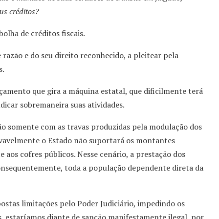
us créditos?
lha de créditos fiscais.
razão e do seu direito reconhecido, a pleitear pela
s.
çamento que gira a máquina estatal, que dificilmente terá
icar sobremaneira suas atividades.
ão somente com as travas produzidas pela modulação dos
rovavelmente o Estado não suportará os montantes
e aos cofres públicos. Nesse cenário, a prestação dos
 consequentemente, toda a população dependente direta da
ostas limitações pelo Poder Judiciário, impedindo os
is, estaríamos diante de sanção manifestamente ilegal, por