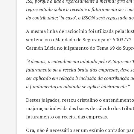
ISS, porque a lide é rigorosamente a mesma: gira em 
representada sobre a receita e o faturamento ser c
do contribuinte; ‘in caso’, o ISSQN será repassado ao
A mesma linha de raciocínio foi utilizada pela ilu
sentenciou o Mandado de Segurança nº 5003772-
Carmén Lúcia no julgamento do Tema 69 do Supr
“Ademais, o entendimento adotado pelo E. Supremo T
faturamento ou a receita bruta das empresas, deve se
ser aplicado em relação à inclusão da contribuição ao
a fundamentação adotada se aplica inteiramente.”
Destes julgados, restou cristalino o entendiment
majoração indevida das bases de cálculo dos tribu
faturamento ou receita das empresas.
Ora, não é necessário ser um exímio contador par