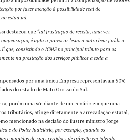
plo a impossibilidade permitir a compensação de valores
enção por fazer menção à possibilidade real de
ão estadual.
ssi destacou que
“tal frustração de receita, uma vez
 compensação, é apta a provocar lesão a outro bem jurídico
 É que, consistindo o ICMS no principal tributo para os
mente na prestação dos serviços públicos a toda a
 compensados por uma única Empresa representavam 50%
adados do estado de Mato Grosso do Sul.
lexa, porém uma só: diante de um cenário em que uma
s tributários, atinge diretamente a arrecadação estatal,
como mencionado na decisão do ilustre ministro Jorge
ca e do Poder Judiciário, por exemplo, quando os
ias e munidos de suas certidões de trânsito em julgado,