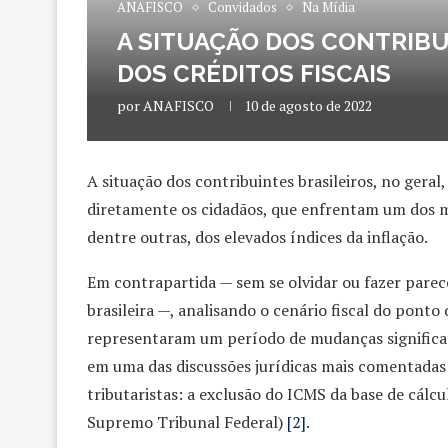
ANAFISCO
Convidados
Na Mídia
A SITUAÇÃO DOS CONTRIBU
DOS CRÉDITOS FISCAIS
por
ANAFISCO
10 de agosto de 2022
A situação dos contribuintes brasileiros, no geral,
diretamente os cidadãos, que enfrentam um dos 
dentre outras, dos elevados índices da inflação.
Em contrapartida — sem se olvidar ou fazer parec
brasileira —, analisando o cenário fiscal do ponto 
representaram um período de mudanças significat
em uma das discussões jurídicas mais comentadas
tributaristas: a exclusão do ICMS da base de cálc
Supremo Tribunal Federal)
[2]
.