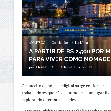
ANAFISCO
Convidados
Na Mídia
A PARTIR DE R$ 2.500 POR 
PARA VIVER COMO NÔMADE 
por
ANAFISCO
4 de outubro de 2023
O conceito de nômade digital surge conforme as
trabalhadores que não se prendem a um lugar fix
explorando diferentes cidades.
Nesse caso, viajar enquanto trabalha também requ