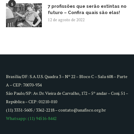
5
7 profissões que serão extintas no
futuro – Confira quais são elas!
12 de agosto de 2022
Brasília/DF: S.A.U.S. Quadra 3 – Nº 22 – Bloco C – Sala 608 – Parte
A – CEP: 70070-934
São Paulo/SP: Av. Dr. Vieira de Carvalho, 172 – 5º andar – Conj. 51 –
República – CEP: 01210-010
(11) 3331-5605 / 3362-2218 – contato@anafisco.org.br
Whatsapp: (11) 94516-8442