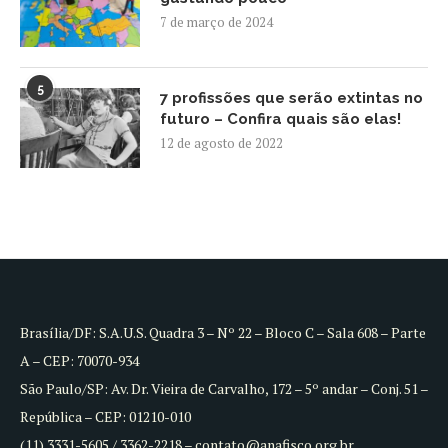
7 de março de 2024
5
7 profissões que serão extintas no
futuro – Confira quais são elas!
12 de agosto de 2022
Brasília/DF: S.A.U.S. Quadra 3 – Nº 22 – Bloco C – Sala 608 – Parte
A – CEP: 70070-934
São Paulo/SP: Av. Dr. Vieira de Carvalho, 172 – 5º andar – Conj. 51 –
República – CEP: 01210-010
(11) 3331-5605 / 3362-2218 – contato@anafisco.org.br