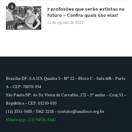
5
7 profissões que serão extintas no
futuro – Confira quais são elas!
12 de agosto de 2022
Brasília/DF: S.A.U.S. Quadra 3 – Nº 22 – Bloco C – Sala 608 – Parte
A – CEP: 70070-934
São Paulo/SP: Av. Dr. Vieira de Carvalho, 172 – 5º andar – Conj. 51 –
República – CEP: 01210-010
(11) 3331-5605 / 3362-2218 – contato@anafisco.org.br
Whatsapp: (11) 94516-8442