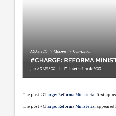
ANAFISCO
Charges
Convidados
#CHARGE: REFORMA MINIS
por
ANAFISCO
17 de setembro de 2023
The post
#Charge: Reforma Ministerial
first appe
The post
#Charge: Reforma Ministerial
appeared f