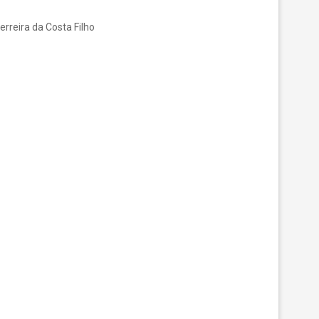
lheiro
Ferreira da Costa Filho