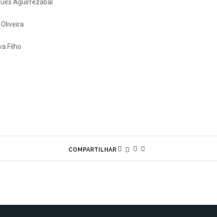
gues Aguirrezábal
 Oliveira
va Filho
COMPARTILHAR