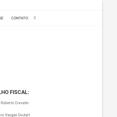
-SE
CONTATO
HO FISCAL:
lheiro
 Roberto Crevatin
lheiro
vo Vasgas Goulart