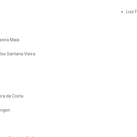
Conse
Luiz 
xeira Maia
los Santana Vieira
ira da Costa
ongen