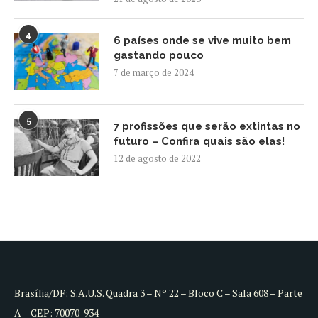
4
6 países onde se vive muito bem
gastando pouco
7 de março de 2024
5
7 profissões que serão extintas no
futuro – Confira quais são elas!
12 de agosto de 2022
Brasília/DF: S.A.U.S. Quadra 3 – Nº 22 – Bloco C – Sala 608 – Parte
A – CEP: 70070-934