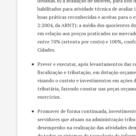
urbanas. b) a avaliação de imóveis, para fins 
habilitados para atividade técnica de avaliar 
boas práticas reconhecidas e aceitas para o
2:2004, da ABNT): a média dos quocientes do
em relação aos preços praticados no mercado 
entre 70% (setenta por cento) e 100%, confor
Cidades.
Prever e executar, após levantamentos das r
fiscalização e tributação, em dotação orçame
visando o custeio e investimentos em ações
tributária, fazendo constar nas peças orçam
exercícios.
Promover de forma continuada, investimento 
servidores que atuam na administração tribu
desempenho na realização das atividades de
de todos os sistemas de tecnologia da inform