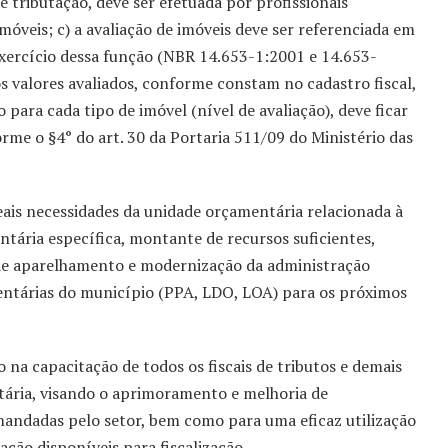
de tributação, deve ser efetuada por profissionais
imóveis; c) a avaliação de imóveis deve ser referenciada em
 exercício dessa função (NBR 14.653-1:2001 e 14.653-
s valores avaliados, conforme constam no cadastro fiscal,
para cada tipo de imóvel (nível de avaliação), deve ficar
me o §4° do art. 30 da Portaria 511/09 do Ministério das
eais necessidades da unidade orçamentária relacionada à
ntária específica, montante de recursos suficientes,
 de aparelhamento e modernização da administração
entárias do município (PPA, LDO, LOA) para os próximos
na capacitação de todos os fiscais de tributos e demais
tária, visando o aprimoramento e melhoria de
mandadas pelo setor, bem como para uma eficaz utilização
ação disponíveis para fiscalização.