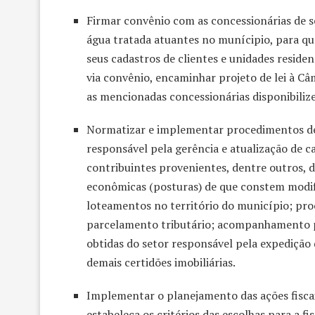
Firmar convênio com as concessionárias de se
água tratada atuantes no munícipio, para qu
seus cadastros de clientes e unidades residenc
via convênio, encaminhar projeto de lei à Câ
as mencionadas concessionárias disponibiliz
Normatizar e implementar procedimentos de
responsável pela gerência e atualização de c
contribuintes provenientes, dentre outros, de
econômicas (posturas) de que constem modifi
loteamentos no território do município; pro
parcelamento tributário; acompanhamento pr
obtidas do setor responsável pela expedição
demais certidões imobiliárias.
Implementar o planejamento das ações fiscai
estabeleça os critérios das escolhas para a 