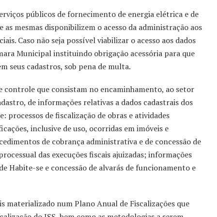
rviços públicos de fornecimento de energia elétrica e de
e as mesmas disponibilizem o acesso da administração aos
iais. Caso não seja possível viabilizar o acesso aos dados
mara Municipal instituindo obrigação acessória para que
em seus cadastros, sob pena de multa.
 controle que consistam no encaminhamento, ao setor
adastro, de informações relativas a dados cadastrais dos
: processos de fiscalização de obras e atividades
cações, inclusive de uso, ocorridas em imóveis e
cedimentos de cobrança administrativa e de concessão de
ocessual das execuções fiscais ajuizadas; informações
 de Habite-se e concessão de alvarás de funcionamento e
s materializado num Plano Anual de Fiscalizações que
fiscalização do ISS, bem como as metodologias a serem