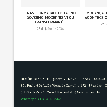
TRANSFORMAÇÃO DIGITAL NO
MUDANÇA D
GOVERNO: MODERNIZAR OU
ACONTECE QU
TRANSFORMAR É...
22 d
23 de julho de 2026
Brasília/DF: S.A.U.S. Quadra 3 – Nº 22 – Bloco C – Sala 60
São Paulo/SP: Av. Dr. Vieira de Carvalho, 172 – 5º andar – 
(11) 3331-5605 / 3362-2218 – contato@anafisco.org.br
Whatsapp: (11) 94516-8442