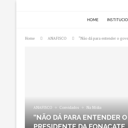
HOME
INSTITUCI
Home
ANAFISCO
“Não dá para entender o gove
ANAFISCO
Convidados
Na Mídia
“NÃO DÁ PARA ENTENDER O
PRESIDENTE DA FONACATE