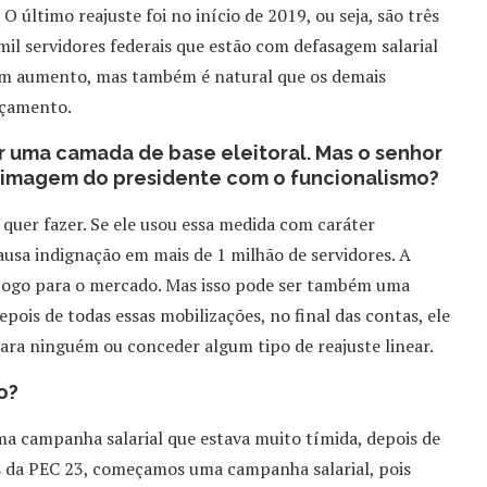
 O último reajuste foi no início de 2019, ou seja, são três
il servidores federais que estão com defasagem salarial
iram aumento, mas também é natural que os demais
rçamento.
r uma camada de base eleitoral. Mas o senhor
 a imagem do presidente com o funcionalismo?
uer fazer. Se ele usou essa medida com caráter
 causa indignação em mais de 1 milhão de servidores. A
m jogo para o mercado. Mas isso pode ser também uma
epois de todas essas mobilizações, no final das contas, ele
 para ninguém ou conceder algum tipo de reajuste linear.
o?
ma campanha salarial que estava muito tímida, depois de
s da PEC 23, começamos uma campanha salarial, pois