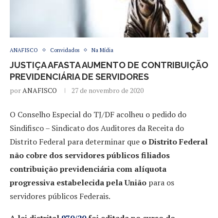
ANAFISCO
Convidados
Na Mídia
JUSTIÇA AFASTA AUMENTO DE CONTRIBUIÇÃO
PREVIDENCIÁRIA DE SERVIDORES
por
ANAFISCO
27 de novembro de 2020
O Conselho Especial do TJ/DF acolheu o pedido do
Sindifisco – Sindicato dos Auditores da Receita do
Distrito Federal para determinar que
o Distrito Federal
não cobre dos servidores públicos filiados
contribuição previdenciária com alíquota
progressiva estabelecida pela União
para os
servidores públicos Federais.
A lei distrital
970/20
foi editada no curso do