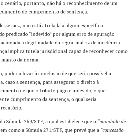
fico cenário, portanto, não há o reconhecimento de um
rocedimento do cumprimento de sentença.
sse jaez, não está atrelada a algum específico
o predicado “indevido” por algum erro de apuração
lacionada à ilegitimidade da regra-matriz de incidência
ença implica tutela jurisdicional capaz de reconhecer como
 o manto da norma.
poderia levar à conclusão de que seria possível a
 caso a sentença, para assegurar o direito à
mento de que o tributo pago é indevido, o que
quente cumprimento da sentença, o qual seria
recatório.
e da Súmula 269/STF, a qual estabelece que o
“mandado de
bem como a Súmula 271/STF, que prevê que a
“concessão