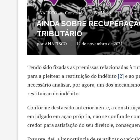
ANAFISCO
Convidados
Na Mídia
AINDA SOBRE RECUPERAÇÃO
TRIBUTÁRIO
por
ANAFISCO
12 de novembro de 2021
Tendo sido fixadas as premissas relacionadas à tut
para a pleitear a restituição do indébito
[2]
e ao pr
necessário analisar, por agora, um dos mecanismos
restituição do indébito.
Conforme destacado anteriormente, a constituição
em julgado em ação própria, não se confunde com 
credor para satisfação do seu direito e, consequen
Exsurge, daí, a importância de se utilizar o veícu