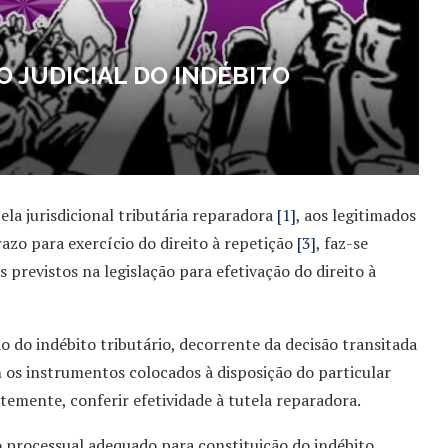
 JUDICIAL DO INDÉBITO
ela jurisdicional tributária reparadora
[1]
, aos legitimados
azo para exercício do direito à repetição
[3]
, faz-se
 previstos na legislação para efetivação do direito à
 do indébito tributário, decorrente da decisão transitada
os instrumentos colocados à disposição do particular
temente, conferir efetividade à tutela reparadora.
lo processual adequado para constituição do indébito