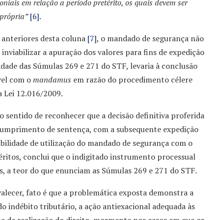
iais em relação a período pretérito, os quais devem ser
 própria”
[6]
.
 anteriores desta coluna
[7]
, o mandado de segurança não
 inviabilizar a apuração dos valores para fins de expedição
alidade das Súmulas 269 e 271 do STF, levaria à conclusão
vel com o
mandamus
em razão do procedimento célere
a Lei 12.016/2009.
 sentido de reconhecer que a decisão definitiva proferida
cumprimento de sentença, com a subsequente expedição
iabilidade de utilização do mandado de segurança com o
éritos, conclui que o indigitado instrumento processual
s, a teor do que enunciam as Súmulas 269 e 271 do STF.
alecer, fato é que a problemática exposta demonstra a
 do indébito tributário, a ação antiexacional adequada às