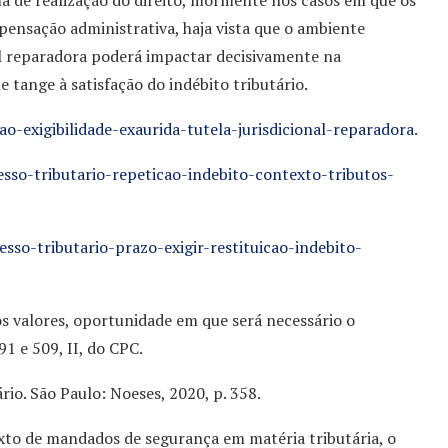
ma de realização do direito, mormente nos casos em que os
ensação administrativa, haja vista que o ambiente
al reparadora poderá impactar decisivamente na
e tange à satisfação do indébito tributário.
o-exigibilidade-exaurida-tutela-jurisdicional-reparadora
.
sso-tributario-repeticao-indebito-contexto-tributos-
so-tributario-prazo-exigir-restituicao-indebito-
os valores, oportunidade em que será necessário o
1 e 509, II, do CPC.
rio. São Paulo: Noeses, 2020, p. 358.
xto de mandados de segurança em matéria tributária, o