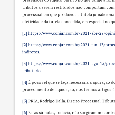
pretensões do sujeito passivo no que tange à for
tributos a serem restituídos não comportam comp
processual em que produzida a tutela jurisdicion
efetividade da tutela concedida, em especial no qu
[1]
https://www.conjur.com.br/2021-abr-27/opinia
[2]
https://www.conjur.com.br/2021-jun-13/proce
indiretos
.
[3]
https://www.conjur.com.br/2021-ago-15/proces
tributario
.
[4]
É possível que se faça necessária a apuração d
procedimento de liquidação, nos termos artigos 49
[5]
PRIA, Rodrigo Dalla. Direito Processual Tributá
[6]
Estas súmulas, todavia, não surgiram no conte